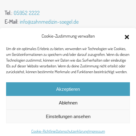
Tel
.:
05952 2222
E-Mail
:
info@zahnmedizin-soegel.de
Praxiszeiten
Cookie-Zustimmung verwalten
Um dir ein optimales Erlebnis zu bieten, verwenden wir Technologien wie Cookies,
Mo., Di., Mi., Do., Fr.:
um Geräteinformationen zu speichern und/oder darauf zuzugreifen. Wenn du diesen
Technologien zustimmst, können wir Daten wie das Surfverhalten oder eindeutige
08:00 – 12.00 Uhr
IDs auf dieser Website verarbeiten. Wenn du deine Zustimmung nicht erteilst oder
zurückziehst, können bestimmte Merkmale und Funktionen beeinträchtigt werden.
Mo., Di., Mi., Do.:
14:00 – 18.00 Uhr
Akzeptieren
und nach Vereinbarung
Ablehnen
Einstellungen ansehen
© 2023 Zahnmedizin Sögel |
Impressum
|
Datenschutz
Cookie-Richtlinie
Datenschutzerklärung
Impressum